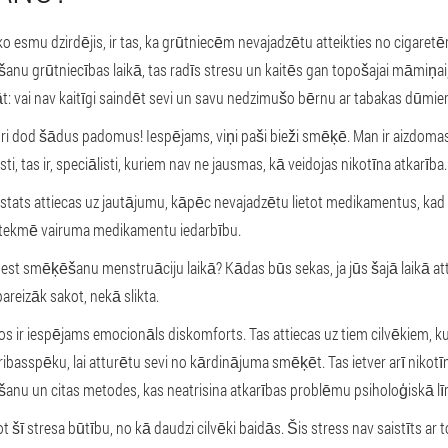
o esmu dzirdējis, ir tas, ka grūtniecēm nevajadzētu atteikties no cigaretēm
u grūtniecības laikā, tas radīs stresu un kaitēs gan topošajai māmiņai
utāt: vai nav kaitīgi saindēt sevi un savu nedzimušo bērnu ar tabakas dūm
ri dod šādus padomus! Iespējams, viņi paši bieži smēķē. Man ir aizdomas,
sti, tas ir, speciālisti, kuriem nav ne jausmas, kā veidojas nikotīna atkarība.
kšstats attiecas uz jautājumu, kāpēc nevajadzētu lietot medikamentus, k
etekmē vairuma medikamentu iedarbību.
t smēķēšanu menstruāciju laikā? Kādas būs sekas, ja jūs šajā laikā atte
pareizāk sakot, nekā slikta.
os ir iespējams emocionāls diskomforts. Tas attiecas uz tiem cilvēkiem, 
 gribasspēku, lai atturētu sevi no kārdinājuma smēķēt. Tas ietver arī nikotī
šanu un citas metodes, kas neatrisina atkarības problēmu psiholoģiskā lī
 šī stresa būtību, no kā daudzi cilvēki baidās. Šis stress nav saistīts ar to