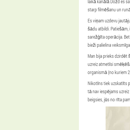
laikā kanālā Dožd es sa
starp filmēšanu un run
Es viņam uzdevu jautāju
šādu atbildi. Patiešām, 
sarežģīta operācija. Bet
bieži palielina veiksmīg
Man bija prieks dzirdēt š
uzreiz atmetīsi smēķēš
organismā (no kuriem 250
Nikotīns tiek uzskatīts 
tā nav iespējams uzreiz 
beigsies, jūs no rīta pa