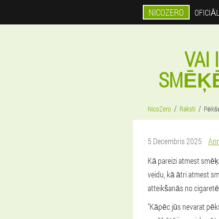
NICOZERO
OFICIĀ
VAI
SMĒĶĒŠ
NicoZero
Raksti
Pēkšņ
5 Decembris 2025
Ann
Kā pareizi atmest smēķē
veidu, kā ātri atmest s
atteikšanās no cigaretēm
"Kāpēc jūs nevarat pēkšņ