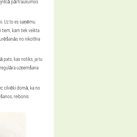
fejnīcā pārtraukumos
mi. Uz to es saņēmu
 tiem, kam tiek veikta
tturēšanās no nikotīna
 pats, kas notiks, ja tu
u regulāra uzņemšana
pēc cilvēki domā, ka no
ošanos, reibonis