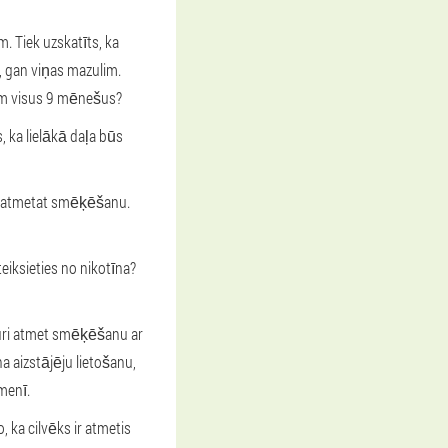
. Tiek uzskatīts, ka
, gan viņas mazulim.
iem visus 9 mēnešus?
 ka lielākā daļa būs
ad atmetat smēķēšanu.
iksieties no nikotīna?
kuri atmet smēķēšanu ar
na aizstājēju lietošanu,
menī.
, ka cilvēks ir atmetis