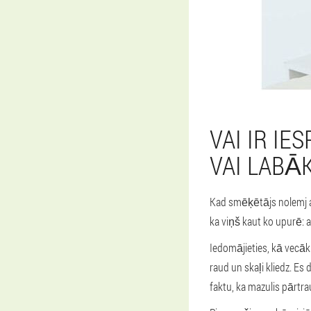
VAI IR I
VAI LABĀ
Kad smēķētājs nolemj atb
ka viņš kaut ko upurē: a
Iedomājieties, kā vecāk
raud un skaļi kliedz. Es
faktu, ka mazulis pārtr