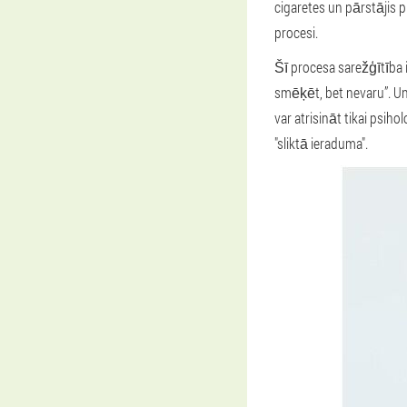
cigaretes un pārstājis 
procesi.
Šī procesa sarežģītība i
smēķēt, bet nevaru”. Un
var atrisināt tikai psih
"sliktā ieraduma".