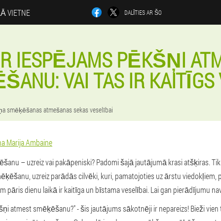
LĀ VIETNE
DALĪTIES AR ŠO
 IR IESPĒJAMS PĒKŠŅI AT
ANU: VAI TAS IR KAITĪGS 
a smēķēšanas atmešanas sekas veselībai
a Marija Ambaine
šanu – uzreiz vai pakāpeniski? Padomi šajā jautājumā krasi atšķiras. Ti
mēķēšanu, uzreiz parādās cilvēki, kuri, pamatojoties uz ārstu viedokļiem,
 pāris dienu laikā ir kaitīga un bīstama veselībai. Lai gan pierādījumu nav
i atmest smēķēšanu?" - šis jautājums sākotnēji ir nepareizs! Bieži vien tas