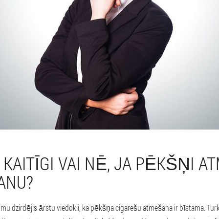
R KAITĪGI VAI NĒ, JA PĒKŠŅI A
ANU?
u dzirdējis ārstu viedokli, ka pēkšņa cigarešu atmešana ir bīstama. Turklā