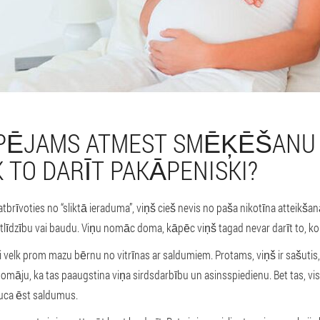
ESPĒJAMS ATMEST SMĒĶĒŠANU
K TO DARĪT PAKĀPENISKI?
rīvoties no “sliktā ieraduma”, viņš cieš nevis no paša nikotīna atteikšan
tlīdzību vai baudu. Viņu nomāc doma, kāpēc viņš tagad nevar darīt to, ko v
i velk prom mazu bērnu no vitrīnas ar saldumiem. Protams, viņš ir sašutis
 domāju, ka tas paaugstina viņa sirdsdarbību un asinsspiedienu. Bet tas, vis
auca ēst saldumus.