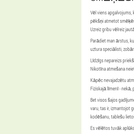
Vēl viens apgalvojums, k
pēkšņi atmetot smēķēšan
Uzreiz gribu vēlreiz ja
Parādiet man ārstus, ku
uztura speciālisti, zobār
Līdzīgs nepareizs prie
Nikotīna atmešana nei
Kāpēc nevajadzētu atmes
Fiziskajā līmenī - nekā, 
Bet visos šajos gadījum
varu, tas ir, izmantojot
kodēšanu, tablešu lieto
Es vēlētos tuvāk aplūkot