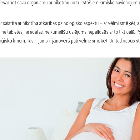
piesārņot savu organismu ar nikotīnu un tūkstošiem ķīmisko savienojumu. To
r saistīta ar nikotīna atkarības psiholoģisko aspektu – ar vēlmi smēķēt, ar
 ne tabletes, ne adatas, ne kumelīšu uzlējums nepalīdzēs ar to tikt galā.
oloģiskā līmenī. Tas ir, jums ir jānovērš pati vēlme smēķēt. Un tad nebūs st