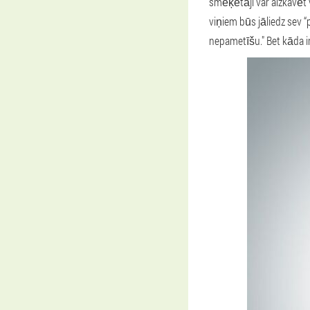
smēķētāji var aizkavēt
viņiem būs jāliedz sev “p
nepametīšu." Bet kāda ir