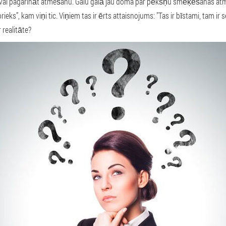
 vai pagarināt atmešanu. Galu galā jau doma par pēkšņu smēķēšanas atm
rieks”, kam viņi tic. Viņiem tas ir ērts attaisnojums: "Tas ir bīstami, tam ir
 realitāte?