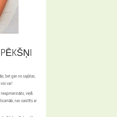
 PĒKŠŅI
ās, bet gan no sajūtas,
isi var!
, neapmierināts, viņš
ticamāk, nav saistīts ar