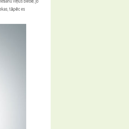
ešanu viņus biedē, jo
 sekas, tāpēc es