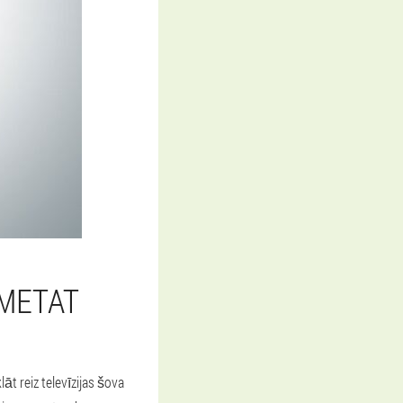
TMETAT
t reiz televīzijas šova