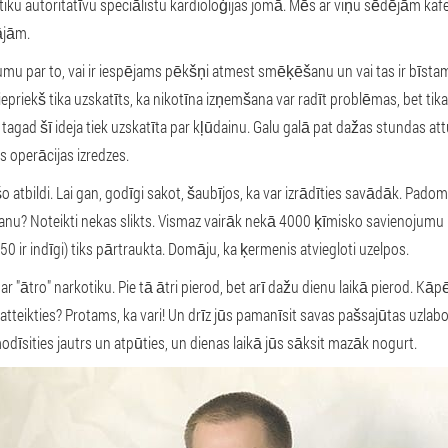
tiku autoritatīvu speciālistu kardioloģijas jomā. Mēs ar viņu sēdējām ka
ājām.
mu par to, vai ir iespējams pēkšņi atmest smēķēšanu un vai tas ir bīsta
iepriekš tika uzskatīts, ka nikotīna izņemšana var radīt problēmas, bet tikai
 tagad šī ideja tiek uzskatīta par kļūdainu. Galu galā pat dažas stundas a
as operācijas izredzes.
o atbildi. Lai gan, godīgi sakot, šaubījos, ka var izrādīties savādāk. Padomā
anu? Noteikti nekas slikts. Vismaz vairāk nekā 4000 ķīmisko savienojum
 ir indīgi) tiks pārtraukta. Domāju, ka ķermenis atviegloti uzelpos.
par "ātro" narkotiku. Pie tā ātri pierod, bet arī dažu dienu laikā pierod. Kā
atteikties? Protams, ka vari! Un drīz jūs pamanīsit savas pašsajūtas uzlab
modīsities jautrs un atpūties, un dienas laikā jūs sāksit mazāk nogurt.