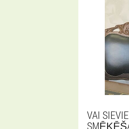
VAI SIEV
SMĒĶĒŠ