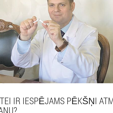
IETEI IR IESPĒJAMS PĒKŠŅI AT
ANU?