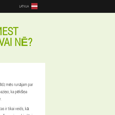
LATVIJA
MEST
VAI NĒ?
klīdz mēs runājam par
 paziņo, ka pēkšņa
.
 ir tikai veids, kā