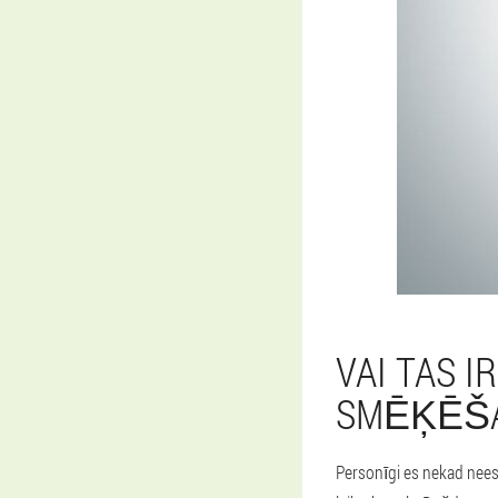
VAI TAS I
SMĒĶĒŠ
Personīgi es nekad neesm