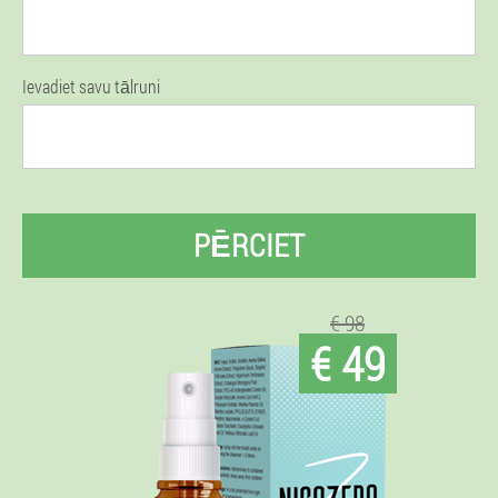
Ievadiet savu tālruni
PĒRCIET
€ 98
€ 49